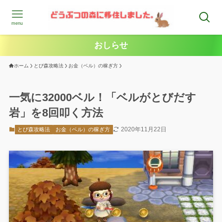
menu
おしらせ
ホーム
とび森攻略法
お金（ベル）の稼ぎ方
一気に32000ベル！「ベルがとびだす
岩」を8回叩く方法
2020年11月22日
とび森攻略法
お金（ベル）の稼ぎ方