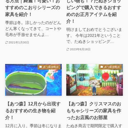
る方法｜綺麗！可愛い！お
しい物も！？たぬきショッ
すすめのこおりシリーズの
ピングで購入できるおすす
家具を紹介！
めのお正月アイテムを紹
介！
季節は冬。涼しかったのがどん
どん寒くなってきて、コートや
明けましておめでとうございま
毛布が手放せませんよ...
す。 今年は2021年ということ
で、たぬきショッピング...
2021年1月30日
2023年6月18日
あつ森攻略法
あつ森攻略法
【あつ森】12月から出現す
【あつ森】クリスマスのお
るおすすめの生き物を紹
もちゃシリーズの家具を作
介！
ったお店風のお部屋
12月に入り、季節は冬になりま
たぬき商店で期間限定で購入す