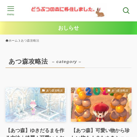
menu
おしらせ
ホーム
あつ森攻略法
あつ森攻略法
– category –
あつ森攻略法
あつ森攻略法
【あつ森】ゆきだるまを作
【あつ森】可愛い物から珍